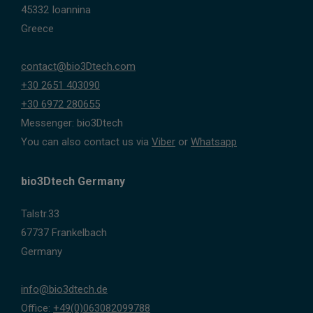
45332 Ioannina
Greece
contact@bio3Dtech.com
+30 2651 403090
+30 6972 280655
Messenger: bio3Dtech
You can also contact us via
Viber
or
Whatsapp
bio3Dtech Germany
Talstr.33
67737 Frankelbach
Germany
info@bio3dtech.de
Office:
+49(0)063082099788