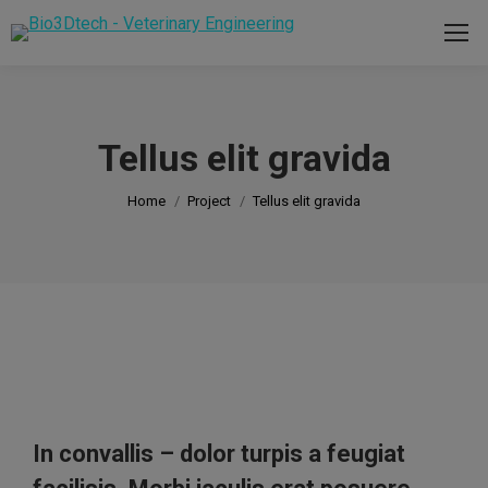
modal-check
Tellus elit gravida
You are here:
Home
Project
Tellus elit gravida
In convallis – dolor turpis a feugiat